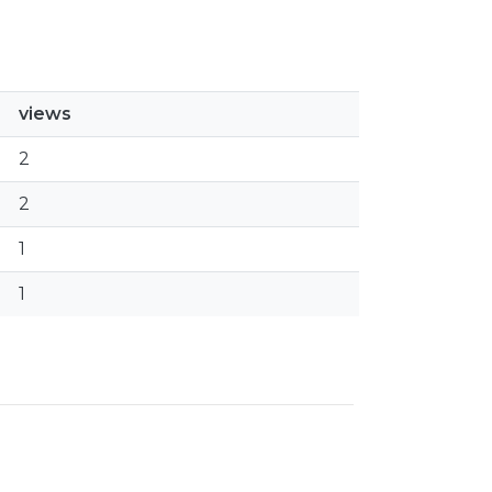
views
2
2
1
1