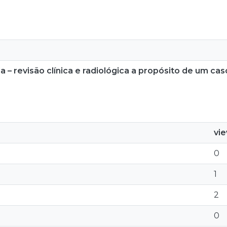
 revisão clínica e radiológica a propósito de um caso
vi
0
1
2
0