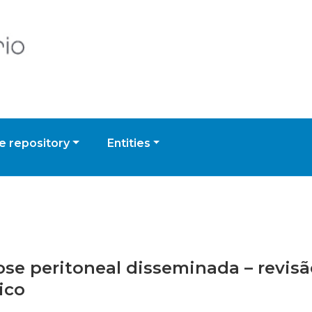
 repository
Entities
se peritoneal disseminada – revisão
ico