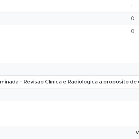
1
0
0
nada – Revisão Clínica e Radiológica a propósito de 
v