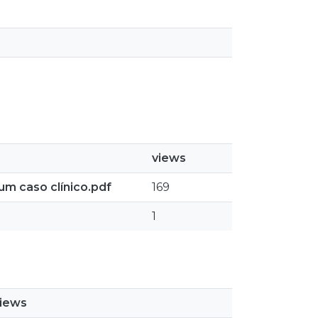
views
um caso clínico.pdf
169
1
iews