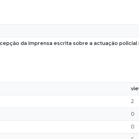
ercepção da imprensa escrita sobre a actuação policia
vi
2
0
0