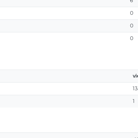
6
0
0
0
v
13
1