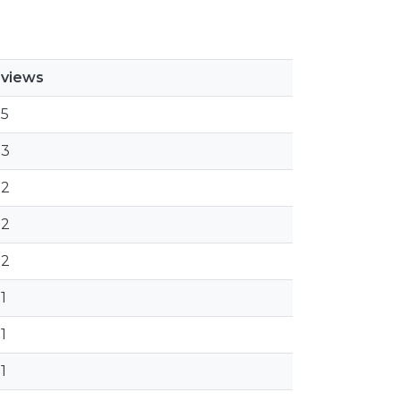
views
5
3
2
2
2
1
1
1