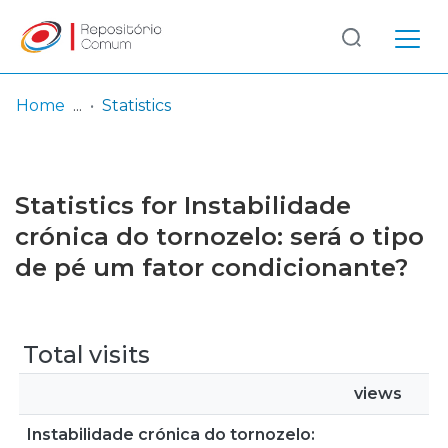
Log
(current)
In
Home
Statistics
Communities
& Collections
Statistics for Instabilidade
Browse repository
crónica do tornozelo: será o tipo
de pé um fator condicionante?
Entities
Total visits
views
Instabilidade crónica do tornozelo: