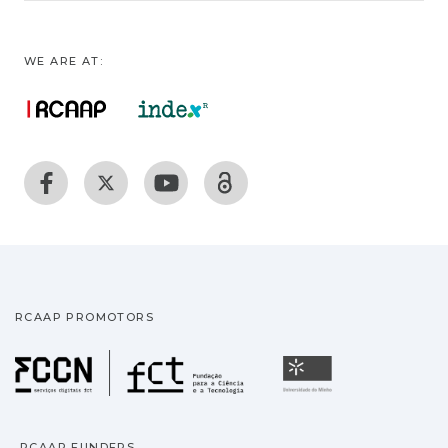
WE ARE AT:
RCAAP PROMOTORS
Fundação para a Ciência
Universidade
RCAAP FUNDERS