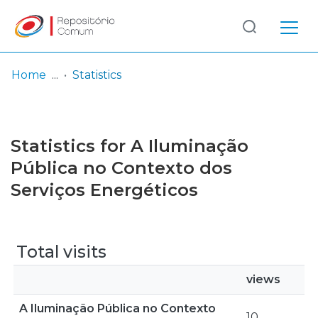
Log
(current)
In
Home
Statistics
Communities
& Collections
Statistics for A Iluminação
Browse repository
Pública no Contexto dos
Serviços Energéticos
Entities
Total visits
views
A Iluminação Pública no Contexto
10