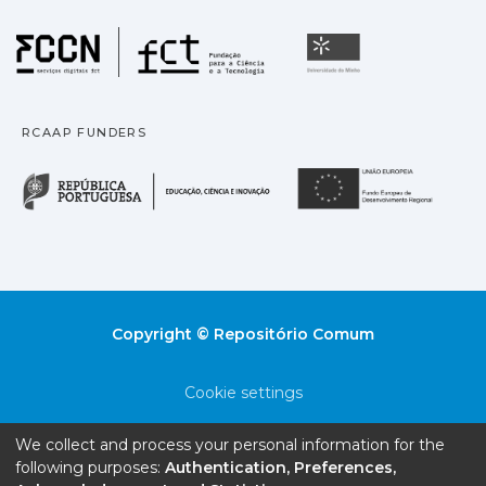
Fundação para a Ciência
Universidade
RCAAP FUNDERS
República Portuguesa · M
União
Copyright © Repositório Comum
Cookie settings
Privacy policy
We collect and process your personal information for the
following purposes:
Authentication, Preferences,
End User Agreement