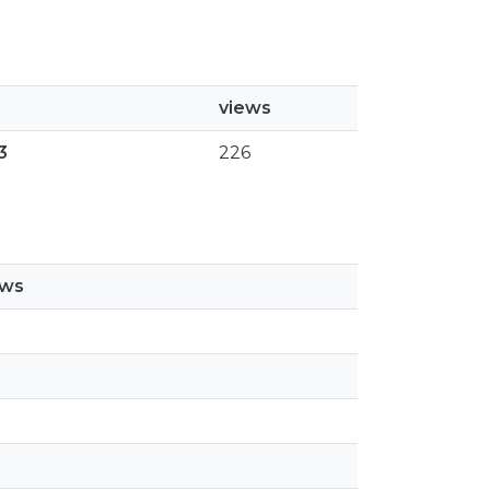
views
3
226
ews