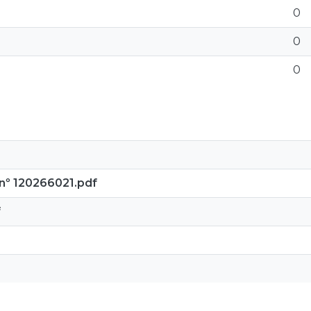
0
0
0
o nº 120266021.pdf
f