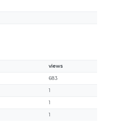
views
683
1
1
1