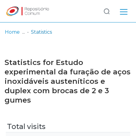
Log
(current)
In
Home
Statistics
Communities
& Collections
Statistics for Estudo
Browse repository
experimental da furação de aços
inoxidáveis austeníticos e
Entities
duplex com brocas de 2 e 3
gumes
Total visits