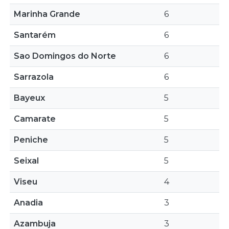
Marinha Grande
6
Santarém
6
Sao Domingos do Norte
6
Sarrazola
6
Bayeux
5
Camarate
5
Peniche
5
Seixal
5
Viseu
4
Anadia
3
Azambuja
3