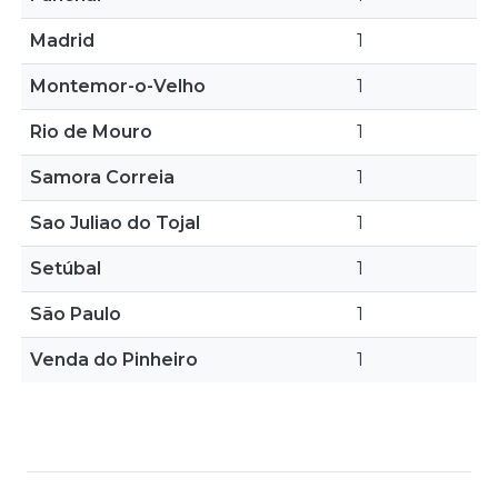
Madrid
1
Montemor-o-Velho
1
Rio de Mouro
1
Samora Correia
1
Sao Juliao do Tojal
1
Setúbal
1
São Paulo
1
Venda do Pinheiro
1