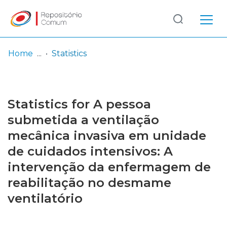
Log
(current)
In
Home
Statistics
Communities
& Collections
Statistics for A pessoa
Browse repository
submetida a ventilação
mecânica invasiva em unidade
Entities
de cuidados intensivos: A
intervenção da enfermagem de
reabilitação no desmame
ventilatório