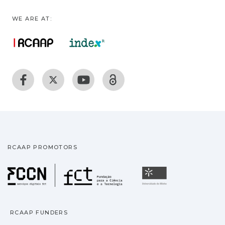
WE ARE AT:
RCAAP PROMOTORS
Fundação para a Ciência
Universidade
RCAAP FUNDERS