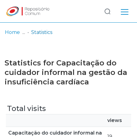
Log
(current)
In
Home
Statistics
Communities
& Collections
Statistics for Capacitação do
Browse repository
cuidador informal na gestão da
insuficiência cardíaca
Entities
Total visits
views
Capacitação do cuidador informal na
19