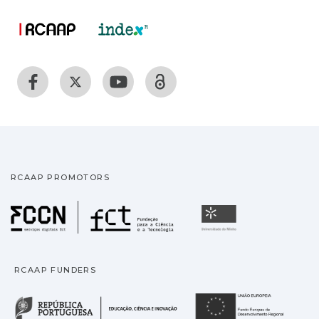
RCAAP PROMOTORS
Fundação para a Ciência
Universidade
RCAAP FUNDERS
República Portuguesa · M
União