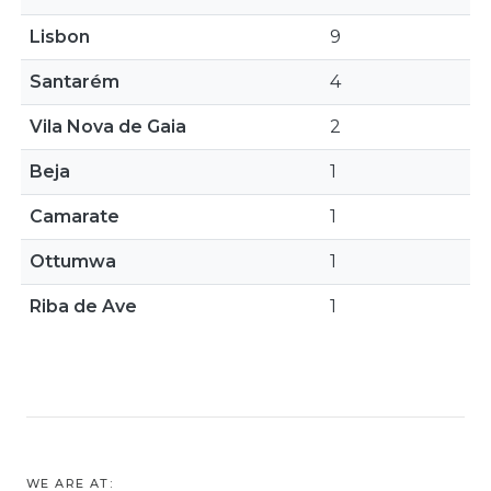
Lisbon
9
Santarém
4
Vila Nova de Gaia
2
Beja
1
Camarate
1
Ottumwa
1
Riba de Ave
1
WE ARE AT: