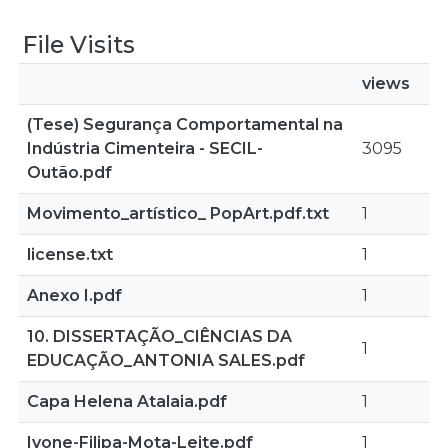
File Visits
views
(Tese) Segurança Comportamental na
Indústria Cimenteira - SECIL-
3095
Outão.pdf
Movimento_artístico_ PopArt.pdf.txt
1
license.txt
1
Anexo I.pdf
1
10. DISSERTAÇÃO_CIÊNCIAS DA
1
EDUCAÇÃO_ANTONIA SALES.pdf
Capa Helena Atalaia.pdf
1
Ivone-Filipa-Mota-Leite.pdf
1