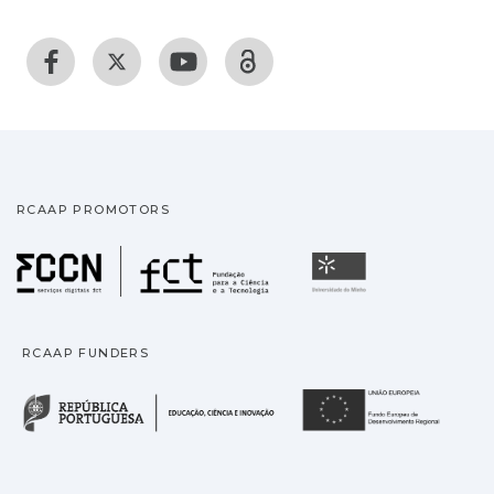
RCAAP PROMOTORS
Fundação para a Ciência
Universidade
RCAAP FUNDERS
República Portuguesa · M
União