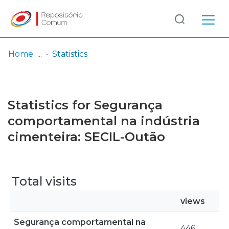
Log
(current)
In
Home
Statistics
Communities
& Collections
Statistics for Segurança
Browse repository
comportamental na indústria
cimenteira: SECIL-Outão
Entities
Total visits
views
Segurança comportamental na
446