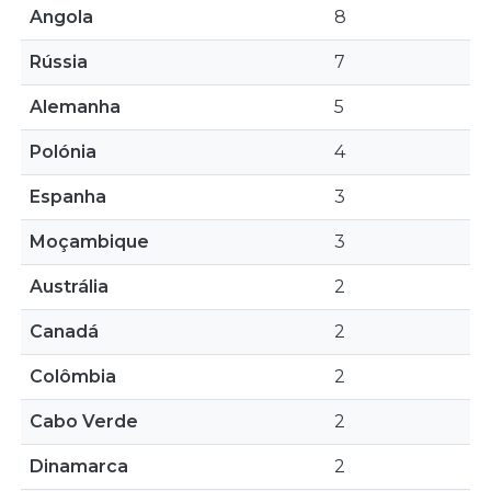
Angola
8
Rússia
7
Alemanha
5
Polónia
4
Espanha
3
Moçambique
3
Austrália
2
Canadá
2
Colômbia
2
Cabo Verde
2
Dinamarca
2