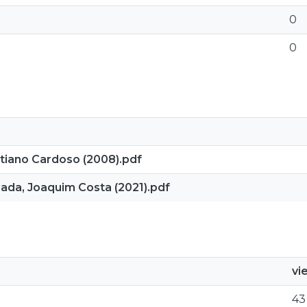
0
0
stiano Cardoso (2008).pdf
da, Joaquim Costa (2021).pdf
vi
43