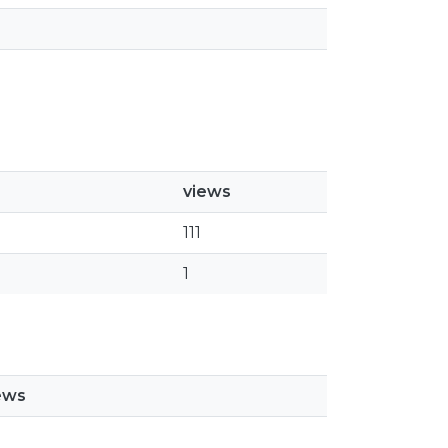
views
111
1
ews