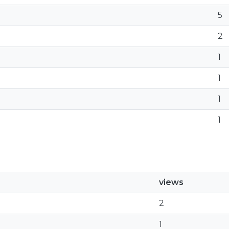
5
2
1
1
1
1
views
2
1