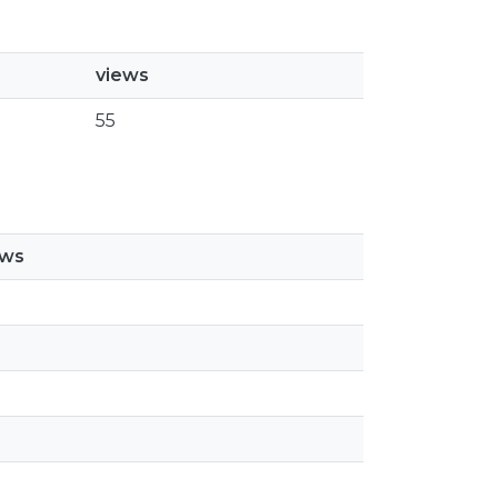
views
55
ews