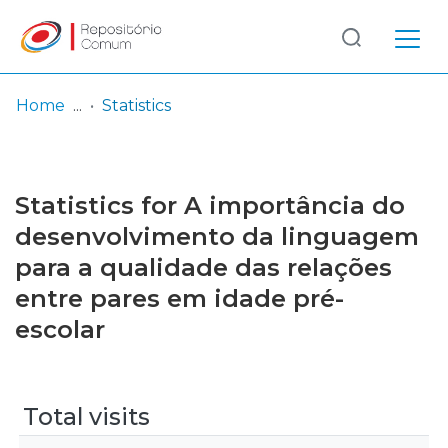
Log
(current)
In
Home
Statistics
Communities
& Collections
Statistics for A importância do
Browse repository
desenvolvimento da linguagem
para a qualidade das relações
Entities
entre pares em idade pré-
escolar
Total visits