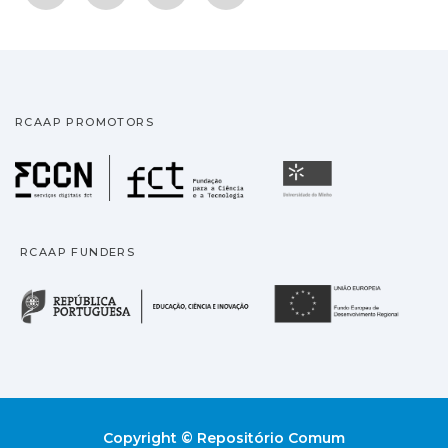
RCAAP PROMOTORS
Fundação para a Ciência
Universidade
RCAAP FUNDERS
República Portuguesa · M
União
Copyright © Repositório Comum