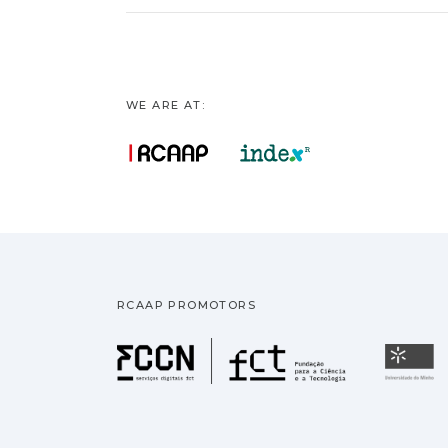
WE ARE AT:
RCAAP PROMOTORS
Fundação pa
U