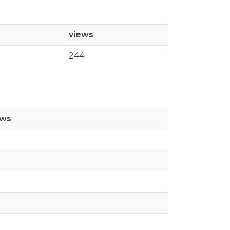
views
244
ews