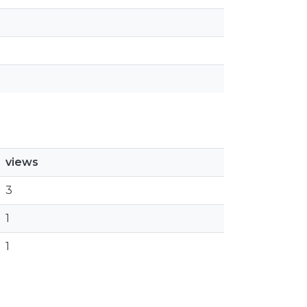
views
3
1
1