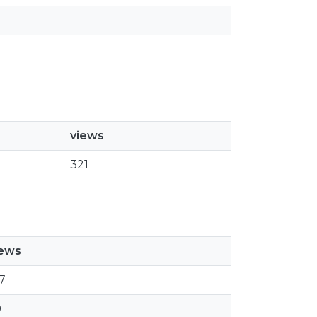
views
321
iews
7
9