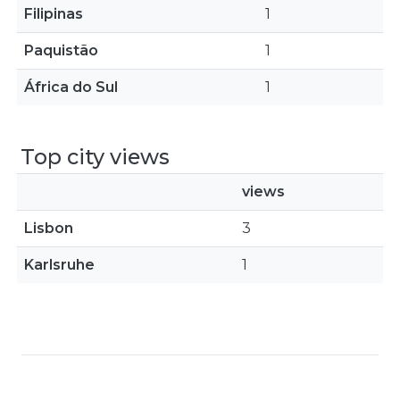
Filipinas
1
Paquistão
1
África do Sul
1
Top city views
views
Lisbon
3
Karlsruhe
1