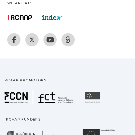
WE ARE AT:
RCAAP PROMOTORS
Fundação para a Ciência
Universidade
RCAAP FUNDERS
República Portuguesa · M
União