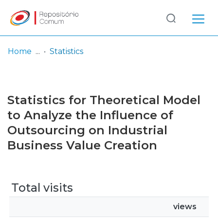
Log
(current)
In
Home
Statistics
Communities
& Collections
Statistics for Theoretical Model
Browse repository
to Analyze the Influence of
Outsourcing on Industrial
Entities
Business Value Creation
Total visits
views