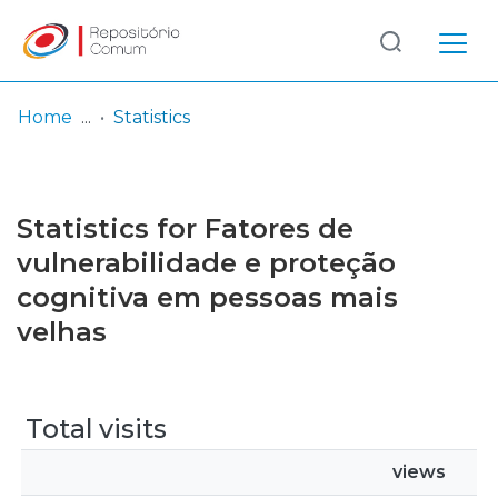
Log
(current)
In
Home
Statistics
Communities
& Collections
Statistics for Fatores de
Browse repository
vulnerabilidade e proteção
cognitiva em pessoas mais
Entities
velhas
Total visits
views