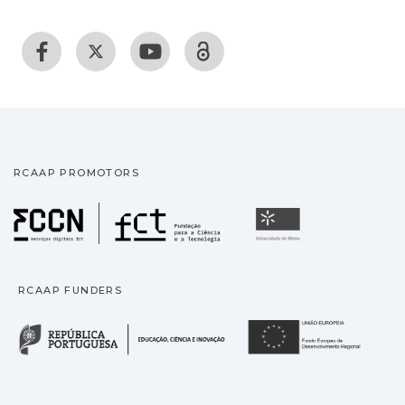
RCAAP PROMOTORS
Fundação para a Ciência
Universidade
RCAAP FUNDERS
República Portuguesa · M
União