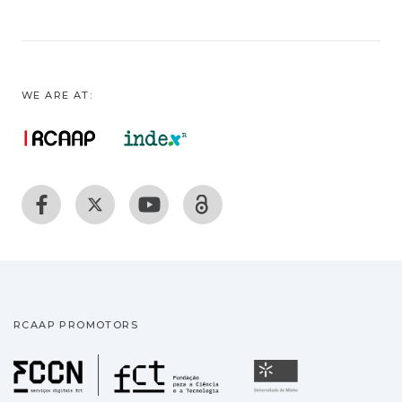
WE ARE AT:
RCAAP PROMOTORS
Fundação para a Ciência
Universidade