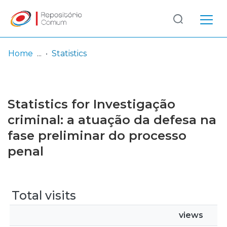
Log
(current)
In
Home
Statistics
Communities
& Collections
Statistics for Investigação
Browse repository
criminal: a atuação da defesa na
fase preliminar do processo
Entities
penal
Total visits
views