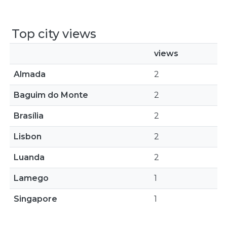
Top city views
views
Almada
2
Baguim do Monte
2
Brasília
2
Lisbon
2
Luanda
2
Lamego
1
Singapore
1