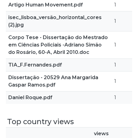
Artigo Human Movement.pdf
1
isec_lisboa_versão_horizontal_cores
1
(2).jpg
Corpo Tese - Dissertação do Mestrado
em Ciências Policiais -Adriano Simão
1
do Rosário, 60-A, Abril 2010.doc
TIA_F.Fernandes.pdf
1
Dissertação - 20529 Ana Margarida
1
Gaspar Ramos.pdf
Daniel Roque.pdf
1
Top country views
views