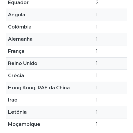
Equador
2
Angola
1
Colômbia
1
Alemanha
1
França
1
Reino Unido
1
Grécia
1
Hong Kong, RAE da China
1
Irão
1
Letónia
1
Moçambique
1