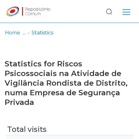
Log
(current)
In
Home
Statistics
Communities
& Collections
Statistics for Riscos
Browse repository
Psicossociais na Atividade de
Vigilância Rondista de Distrito,
Entities
numa Empresa de Segurança
Privada
Total visits