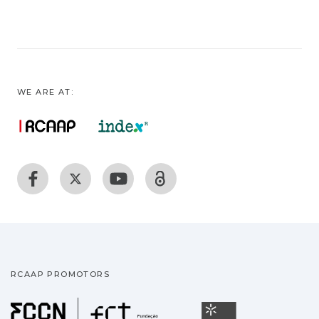
WE ARE AT:
RCAAP PROMOTORS
Fundação para a Ciência
Universidade