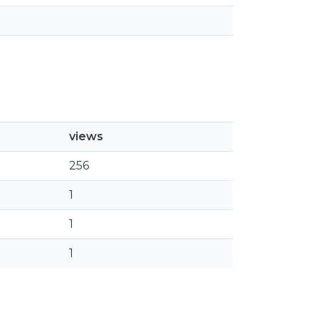
views
256
1
1
1