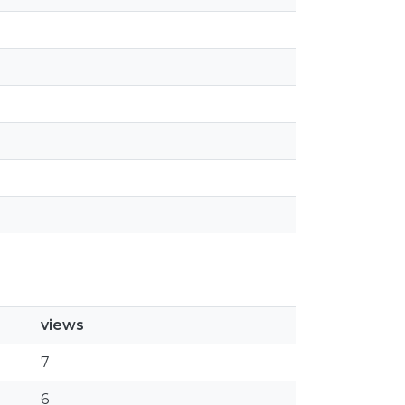
views
7
6