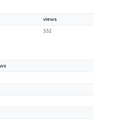
views
332
ews