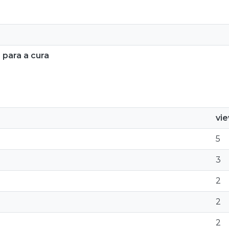
 para a cura
vi
5
3
2
2
2