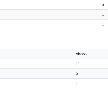
3
0
0
views
14
5
1