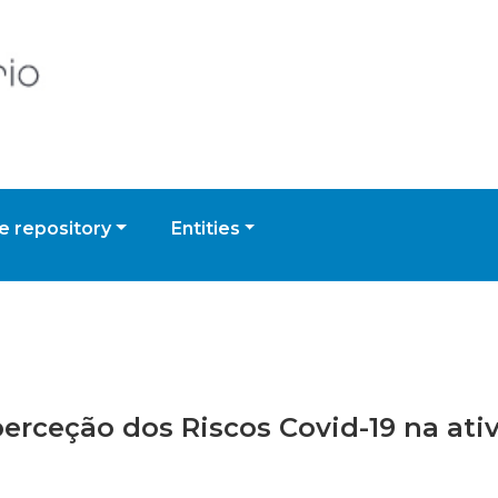
 repository
Entities
 perceção dos Riscos Covid-19 na at