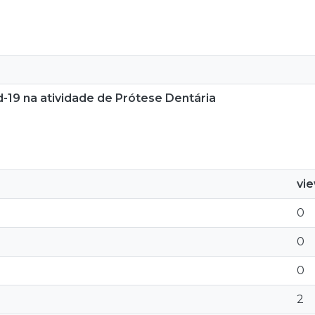
-19 na atividade de Prótese Dentária
vi
0
0
0
2