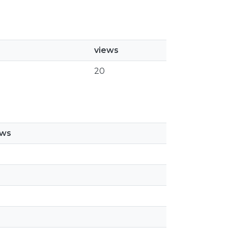
views
20
ews