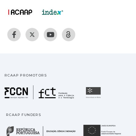
RCAAP PROMOTORS
Fundação para a Ciência
Universidade
RCAAP FUNDERS
República Portuguesa · M
União