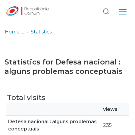
Log
(current)
In
Home
Statistics
Communities
& Collections
Statistics for Defesa nacional :
Browse repository
alguns problemas conceptuais
Entities
Total visits
views
Defesa nacional : alguns problemas
235
conceptuais