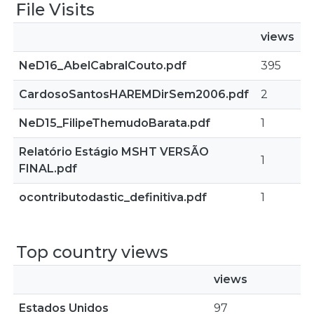
File Visits
views
NeD16_AbelCabralCouto.pdf
395
CardosoSantosHAREMDirSem2006.pdf
2
NeD15_FilipeThemudoBarata.pdf
1
Relatório Estágio MSHT VERSÃO
1
FINAL.pdf
ocontributodastic_definitiva.pdf
1
Top country views
views
Estados Unidos
97