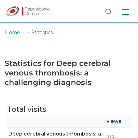
Log
(current)
In
Home
Statistics
Communities
& Collections
Statistics for Deep cerebral
Browse repository
venous thrombosis: a
challenging diagnosis
Entities
Total visits
views
Deep cerebral venous thrombosis: a
215