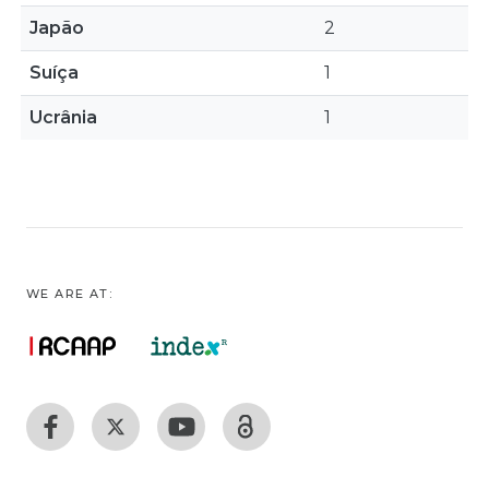
Japão
2
Suíça
1
Ucrânia
1
WE ARE AT: