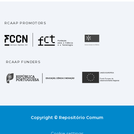
RCAAP PROMOTORS
Fundação para a Ciência
Universidade
RCAAP FUNDERS
República Portuguesa · M
União
Copyright © Repositório Comum
Cookie settings