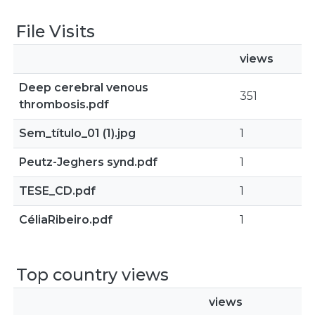
File Visits
views
Deep cerebral venous
351
thrombosis.pdf
Sem_título_01 (1).jpg
1
Peutz-Jeghers synd.pdf
1
TESE_CD.pdf
1
CéliaRibeiro.pdf
1
Top country views
views