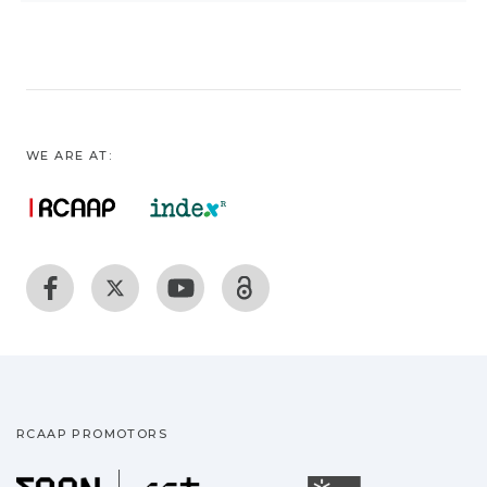
WE ARE AT:
RCAAP PROMOTORS
Fundação para a Ciência