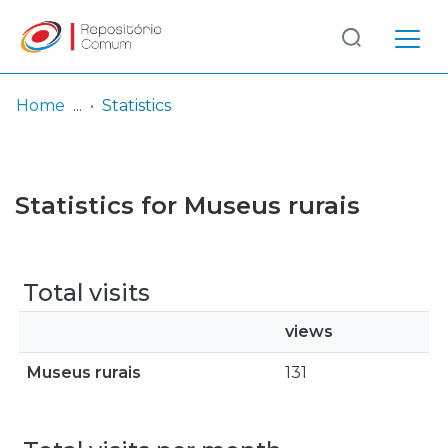
Log
(current)
In
Home
Statistics
Communities
& Collections
Statistics for Museus rurais
Browse repository
Entities
Total visits
views
Museus rurais
131