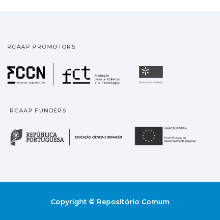
RCAAP PROMOTORS
Fundação para a Ciência
Universidade
RCAAP FUNDERS
República Portuguesa · M
União
Copyright © Repositório Comum