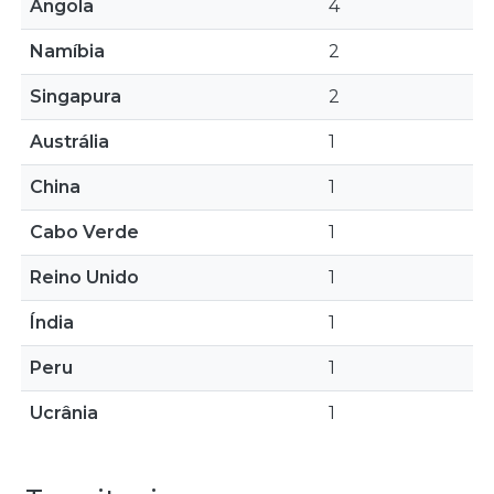
Angola
4
Namíbia
2
Singapura
2
Austrália
1
China
1
Cabo Verde
1
Reino Unido
1
Índia
1
Peru
1
Ucrânia
1