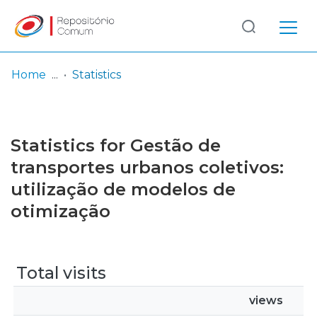
Log
(current)
In
Home
Statistics
Communities
& Collections
Statistics for Gestão de
Browse repository
transportes urbanos coletivos:
utilização de modelos de
Entities
otimização
Total visits
views