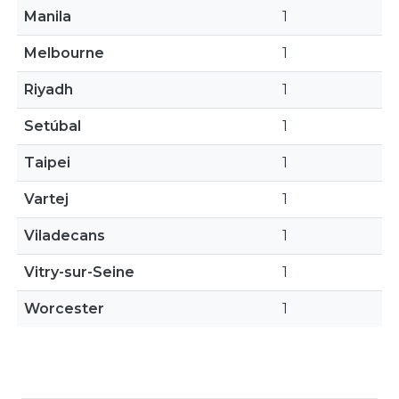
Manila
1
Melbourne
1
Riyadh
1
Setúbal
1
Taipei
1
Vartej
1
Viladecans
1
Vitry-sur-Seine
1
Worcester
1