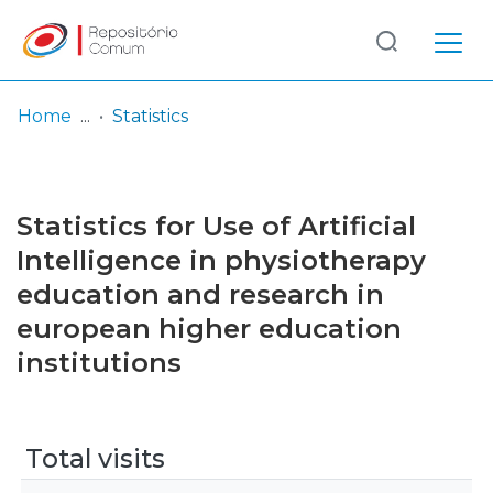
Log
(current)
In
Home
Statistics
Communities
& Collections
Statistics for Use of Artificial
Browse repository
Intelligence in physiotherapy
education and research in
Entities
european higher education
institutions
Total visits