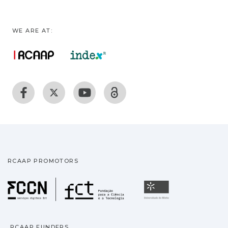
WE ARE AT:
RCAAP PROMOTORS
Fundação para a Ciência
Universidade
RCAAP FUNDERS