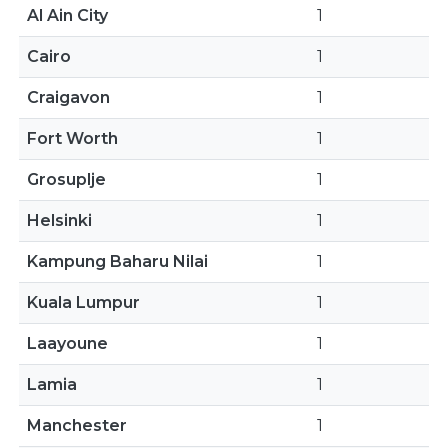
Al Ain City
1
Cairo
1
Craigavon
1
Fort Worth
1
Grosuplje
1
Helsinki
1
Kampung Baharu Nilai
1
Kuala Lumpur
1
Laayoune
1
Lamia
1
Manchester
1