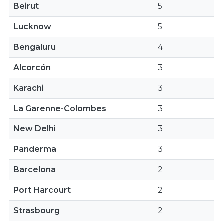
Beirut
5
Lucknow
5
Bengaluru
4
Alcorcón
3
Karachi
3
La Garenne-Colombes
3
New Delhi
3
Panderma
3
Barcelona
2
Port Harcourt
2
Strasbourg
2