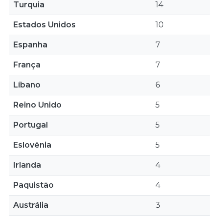
Turquia
14
Estados Unidos
10
Espanha
7
França
7
Líbano
6
Reino Unido
5
Portugal
5
Eslovénia
5
Irlanda
4
Paquistão
4
Austrália
3