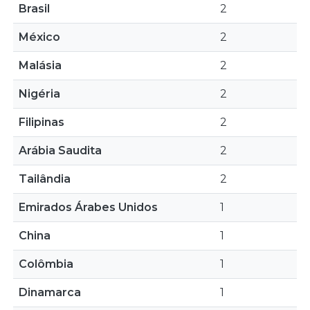
Brasil
2
México
2
Malásia
2
Nigéria
2
Filipinas
2
Arábia Saudita
2
Tailândia
2
Emirados Árabes Unidos
1
China
1
Colômbia
1
Dinamarca
1