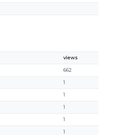
views
662
1
1
1
1
1