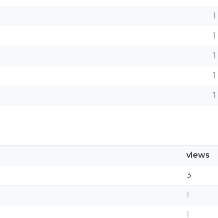
1
1
1
1
1
views
3
1
1