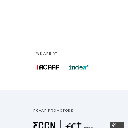
WE ARE AT:
RCAAP PROMOTORS
Fundação pa
U