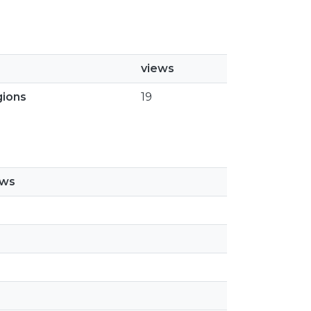
views
gions
19
ews