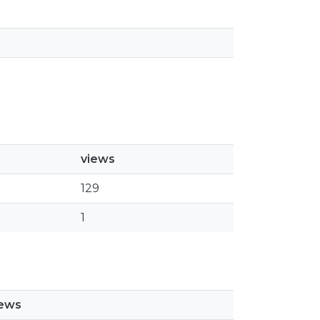
views
129
1
iews