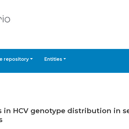
 repository
Entities
gs in HCV genotype distribution in 
s