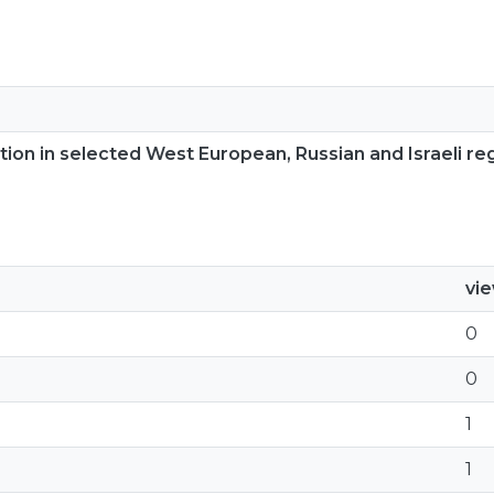
ion in selected West European, Russian and Israeli re
vi
0
0
1
1