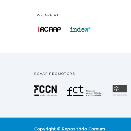
WE ARE AT:
RCAAP PROMOTORS
Fundação pa
U
Copyright © Repositório Comum