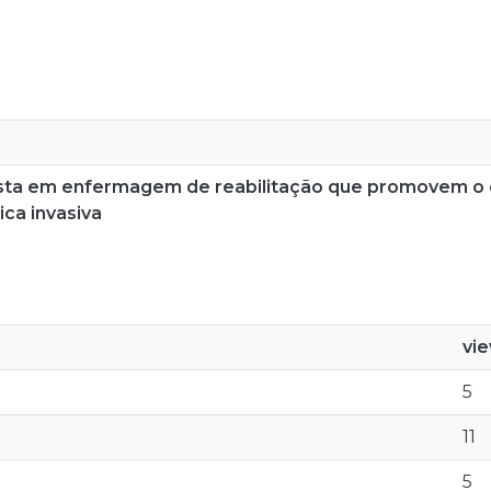
ista em enfermagem de reabilitação que promovem o 
ca invasiva
vi
5
11
5