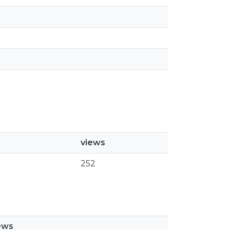
views
252
ews