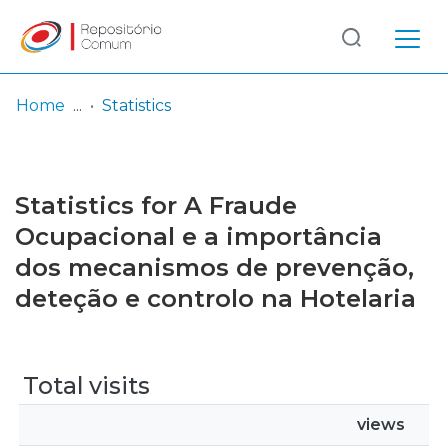
Log
(current)
In
Home
Statistics
Communities
& Collections
Statistics for A Fraude
Browse repository
Ocupacional e a importância
dos mecanismos de prevenção,
Entities
deteção e controlo na Hotelaria
Total visits
views