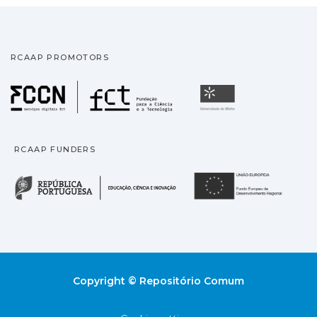
RCAAP PROMOTORS
Fundação para a Ciência
Universidade
RCAAP FUNDERS
República Portuguesa · M
União
Copyright © Repositório Comum