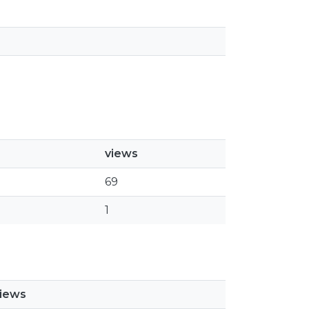
views
69
1
iews