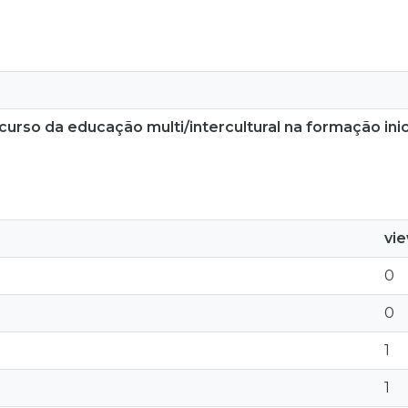
curso da educação multi/intercultural na formação ini
vi
0
0
1
1