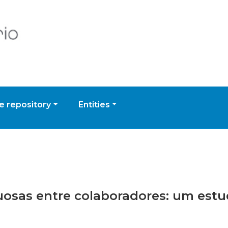
 repository
Entities
irtuosas entre colaboradores: um es