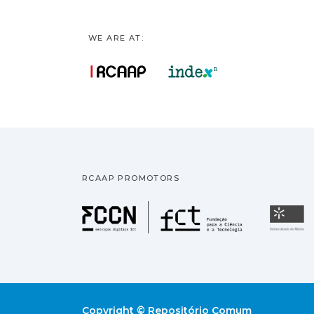
WE ARE AT:
RCAAP PROMOTORS
Fundação pa
U
Copyright © Repositório Comum