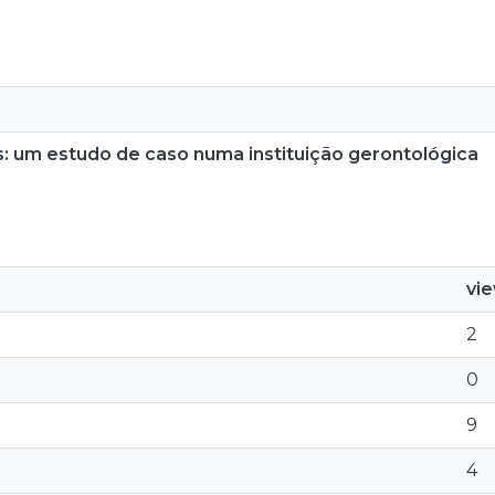
s: um estudo de caso numa instituição gerontológica
vi
2
0
9
4