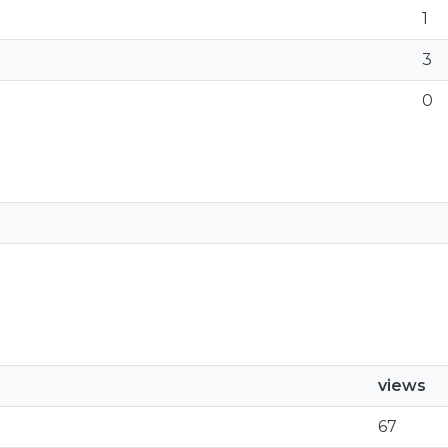
1
3
0
views
67