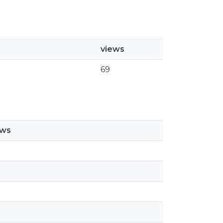
views
69
ews