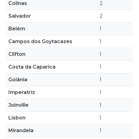
Colinas
2
Salvador
2
Belém
1
Campos dos Goytacazes
1
Clifton
1
Costa da Caparica
1
Goiânia
1
Imperatriz
1
Joinville
1
Lisbon
1
Mirandela
1