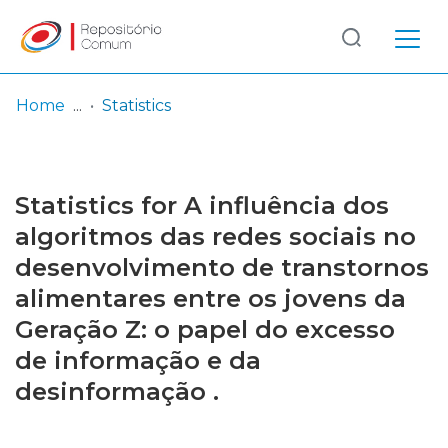
Log
(current)
In
Home
Statistics
Communities
& Collections
Statistics for A influência dos
Browse repository
algoritmos das redes sociais no
desenvolvimento de transtornos
Entities
alimentares entre os jovens da
Geração Z: o papel do excesso
de informação e da
desinformação .