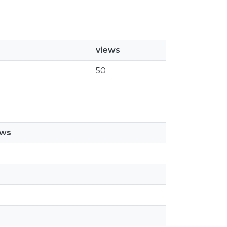
views
50
ews