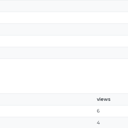
views
6
4