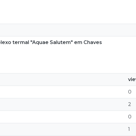
plexo termal "Aquae Salutem" em Chaves
vi
0
2
0
1