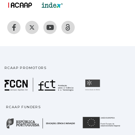
RCAAP PROMOTORS
Fundação para a Ciência
Universidade
RCAAP FUNDERS
República Portuguesa · M
União