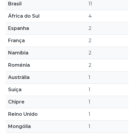
Brasil
11
África do Sul
4
Espanha
2
França
2
Namíbia
2
Roménia
2
Austrália
1
Suíça
1
Chipre
1
Reino Unido
1
Mongólia
1