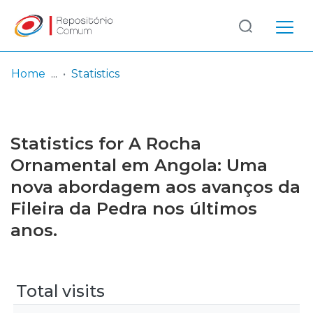
Log
(current)
In
Home
Statistics
Communities
& Collections
Statistics for A Rocha
Browse repository
Ornamental em Angola: Uma
nova abordagem aos avanços da
Entities
Fileira da Pedra nos últimos
anos.
Total visits