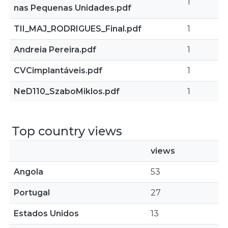
1
nas Pequenas Unidades.pdf
TII_MAJ_RODRIGUES_Final.pdf
1
Andreia Pereira.pdf
1
CVCimplantáveis.pdf
1
NeD110_SzaboMiklos.pdf
1
Top country views
views
Angola
53
Portugal
27
Estados Unidos
13