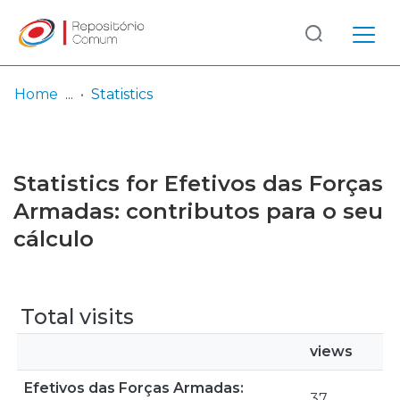
Log
(current)
In
Home
Statistics
Communities
& Collections
Statistics for Efetivos das Forças
Browse repository
Armadas: contributos para o seu
cálculo
Entities
Total visits
views
Efetivos das Forças Armadas:
37