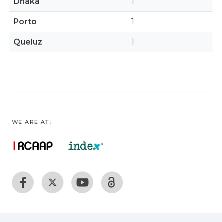
Dhaka
1
Porto
1
Queluz
1
WE ARE AT: