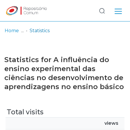
Log
(current)
In
Home
Statistics
Communities
& Collections
Statistics for A influência do
Browse repository
ensino experimental das
ciências no desenvolvimento de
Entities
aprendizagens no ensino básico
Total visits
views