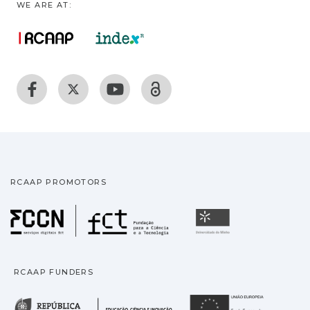
WE ARE AT:
RCAAP PROMOTORS
Fundação para a Ciência
Universidade
RCAAP FUNDERS
República Portuguesa · M
União