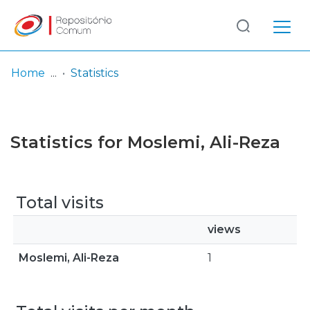
Log
(current)
In
Home
Statistics
Communities
& Collections
Statistics for Moslemi, Ali-Reza
Browse repository
Entities
Total visits
views
Moslemi, Ali-Reza
1