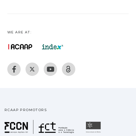
WE ARE AT:
RCAAP PROMOTORS
Fundação para a Ciência
Universidade