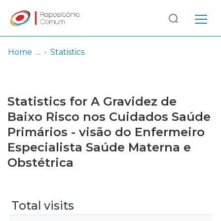
Log
(current)
In
Home
Statistics
Communities
& Collections
Statistics for A Gravidez de
Browse repository
Baixo Risco nos Cuidados Saúde
Primários - visão do Enfermeiro
Entities
Especialista Saúde Materna e
Obstétrica
Total visits