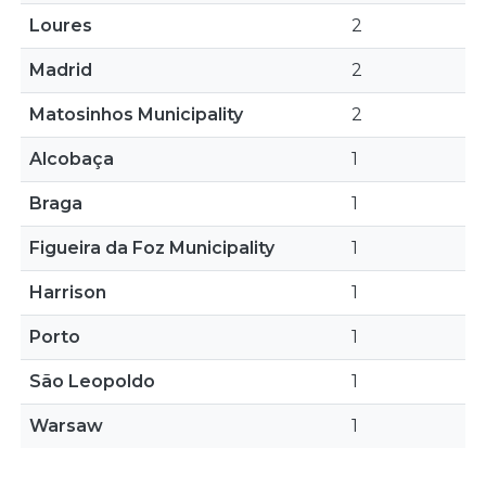
Loures
2
Madrid
2
Matosinhos Municipality
2
Alcobaça
1
Braga
1
Figueira da Foz Municipality
1
Harrison
1
Porto
1
São Leopoldo
1
Warsaw
1