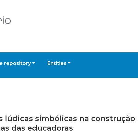
 repository
Entities
es lúdicas simbólicas na construção
cas das educadoras