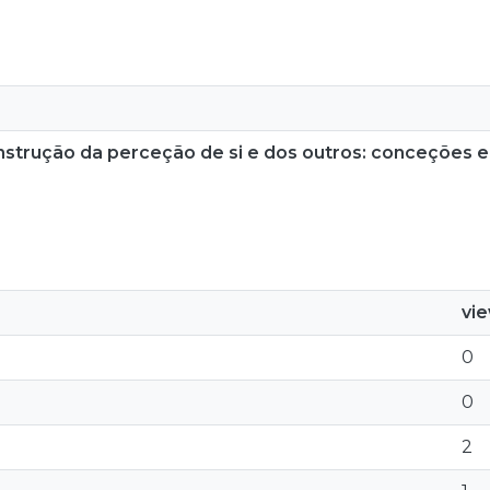
onstrução da perceção de si e dos outros: conceções e
vi
0
0
2