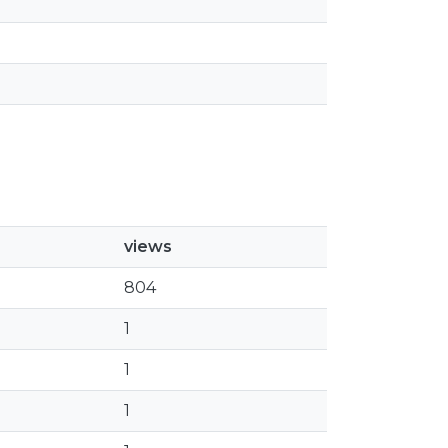
views
804
1
1
1