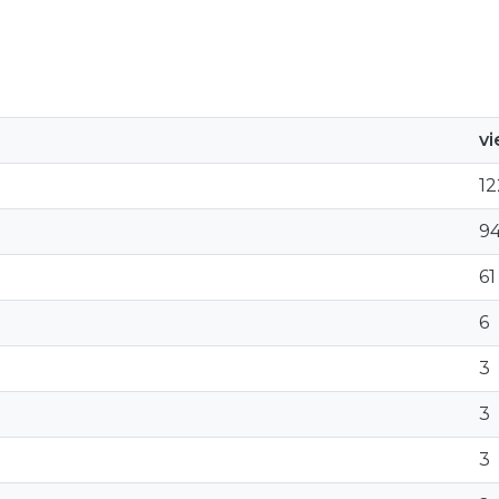
v
12
9
61
6
3
3
3