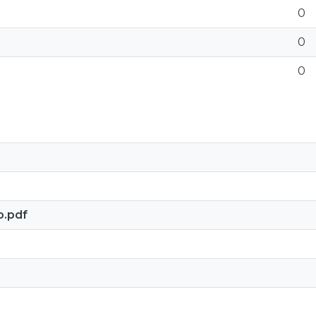
0
0
0
o.pdf