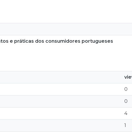
tos e práticas dos consumidores portugueses
vi
0
0
4
1