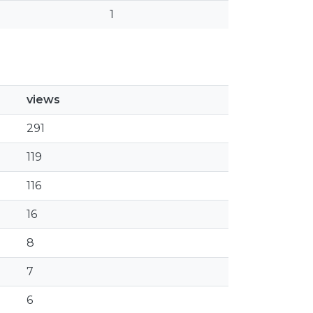
1
views
291
119
116
16
8
7
6