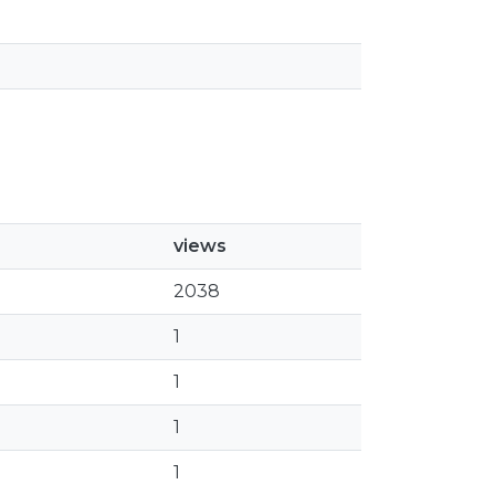
views
2038
1
1
1
1