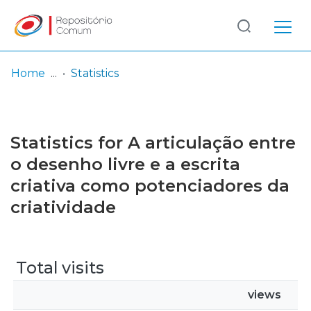
Log
(current)
In
Home
Statistics
Communities
& Collections
Statistics for A articulação entre
Browse repository
o desenho livre e a escrita
criativa como potenciadores da
Entities
criatividade
Total visits
views