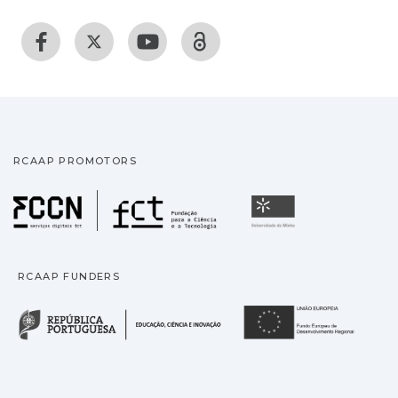
RCAAP PROMOTORS
Fundação para a Ciência
Universidade
RCAAP FUNDERS
República Portuguesa · M
União