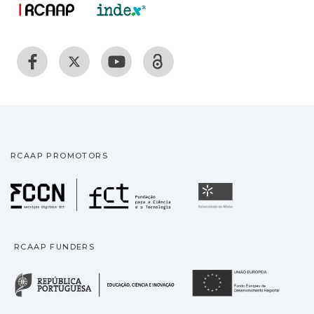
RCAAP PROMOTORS
Fundação para a Ciência
Universidade
RCAAP FUNDERS
República Portuguesa · M
União