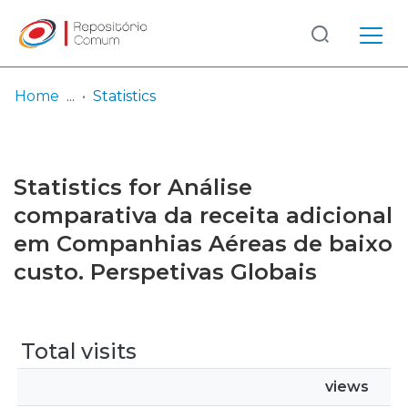
Log
(current)
In
Home
Statistics
Communities
& Collections
Statistics for Análise
Browse repository
comparativa da receita adicional
em Companhias Aéreas de baixo
Entities
custo. Perspetivas Globais
Total visits
views