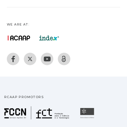
WE ARE AT:
RCAAP PROMOTORS
Fundação para a Ciência
Universidade