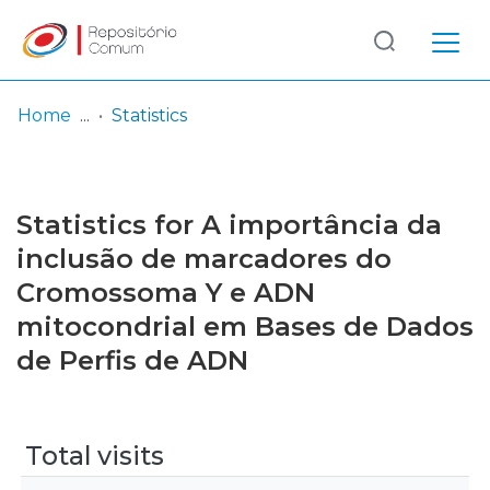
Log
(current)
In
Home
Statistics
Communities
& Collections
Statistics for A importância da
Browse repository
inclusão de marcadores do
Cromossoma Y e ADN
Entities
mitocondrial em Bases de Dados
de Perfis de ADN
Total visits