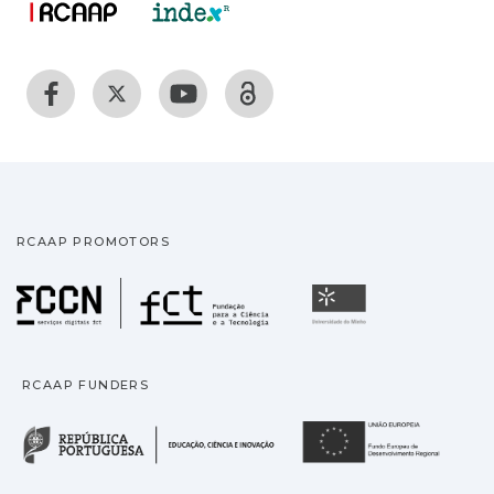
RCAAP PROMOTORS
Fundação para a Ciência
Universidade
RCAAP FUNDERS
República Portuguesa · M
União