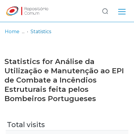
Log
(current)
In
Home
Statistics
Communities
& Collections
Statistics for Análise da
Browse repository
Utilização e Manutenção ao EPI
de Combate a Incêndios
Entities
Estruturais feita pelos
Bombeiros Portugueses
Total visits