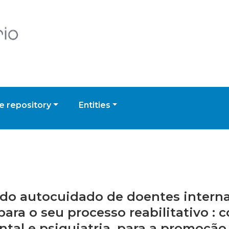
 repository
Entities
o do autocuidado de doentes intern
ara o seu processo reabilitativo : 
tal e psiquiatria, para a promoçã