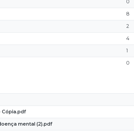
0
8
2
4
1
0
- Cópia.pdf
doença mental (2).pdf