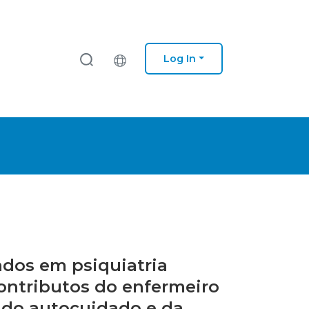
Log In
ados em psiquiatria
contributos do enfermeiro
o do autocuidado e da