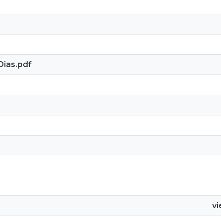
Dias.pdf
v