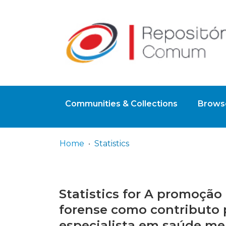
Communities & Collections
Browse
Home
Statistics
Statistics for A promoçã
forense como contributo p
especialista em saúde men