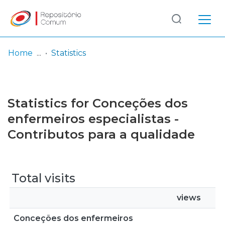
Log
(current)
In
Home
Statistics
Communities
& Collections
Statistics for Conceções dos
Browse repository
enfermeiros especialistas -
Contributos para a qualidade
Entities
Total visits
views
Conceções dos enfermeiros