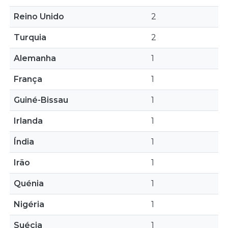
Reino Unido
2
Turquia
2
Alemanha
1
França
1
Guiné-Bissau
1
Irlanda
1
Índia
1
Irão
1
Quénia
1
Nigéria
1
Suécia
1