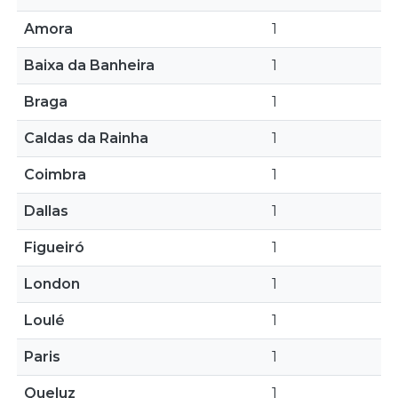
Amora
1
Baixa da Banheira
1
Braga
1
Caldas da Rainha
1
Coimbra
1
Dallas
1
Figueiró
1
London
1
Loulé
1
Paris
1
Queluz
1