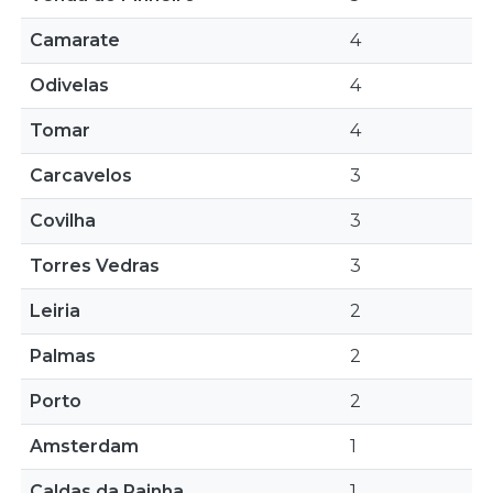
Camarate
4
Odivelas
4
Tomar
4
Carcavelos
3
Covilha
3
Torres Vedras
3
Leiria
2
Palmas
2
Porto
2
Amsterdam
1
Caldas da Rainha
1