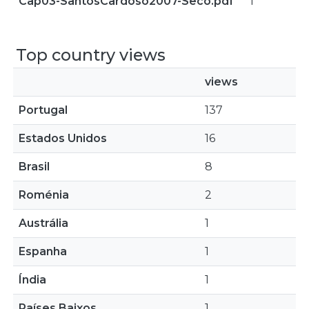
Cap03-SantosCardoso2007-Seco.pdf
1
Top country views
views
Portugal
137
Estados Unidos
16
Brasil
8
Roménia
2
Austrália
1
Espanha
1
Índia
1
Países Baixos
1