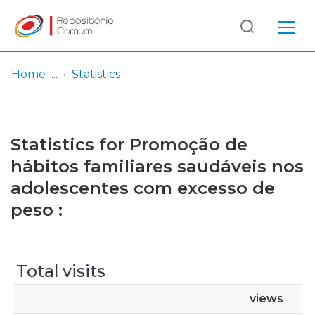
Log
(current)
In
Home
Statistics
Communities
& Collections
Statistics for Promoção de
Browse repository
hábitos familiares saudáveis nos
adolescentes com excesso de
Entities
peso :
Total visits
views