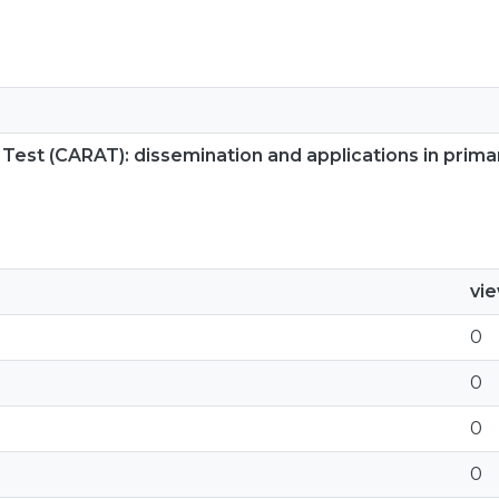
a Test (CARAT): dissemination and applications in prima
vi
0
0
0
0