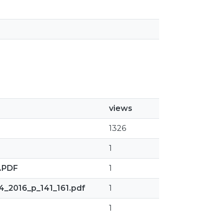
views
1326
1
X.PDF
1
4_2016_p_141_161.pdf
1
1