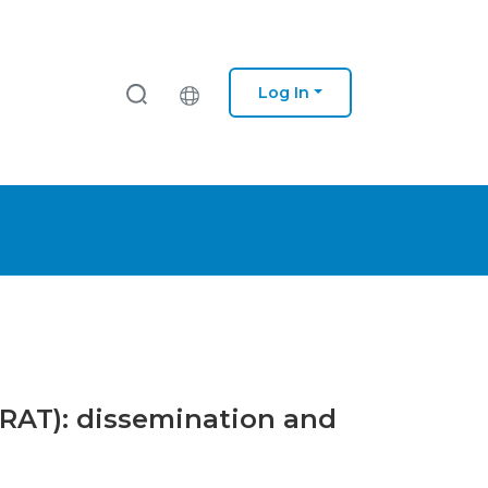
Log In
CARAT): dissemination and