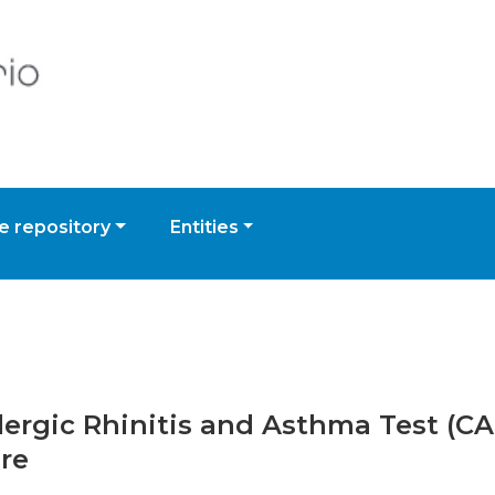
 repository
Entities
Allergic Rhinitis and Asthma Test (
are