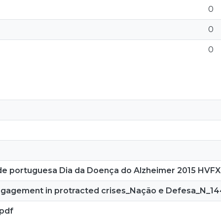
0
0
0
de portuguesa Dia da Doença do Alzheimer 2015 HVF
gagement in protracted crises_Nação e Defesa_N_14
.pdf