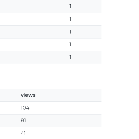
1
1
1
1
1
views
104
81
41