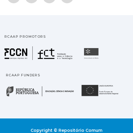
RCAAP PROMOTORS
Fundação para a Ciência
Universidade
RCAAP FUNDERS
República Portuguesa · M
União
Copyright © Repositório Comum