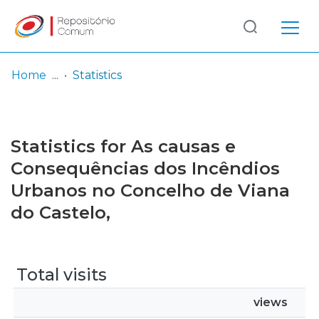
Log
(current)
In
Home
Statistics
Communities
& Collections
Statistics for As causas e
Browse repository
Consequências dos Incêndios
Urbanos no Concelho de Viana
Entities
do Castelo,
Total visits
views