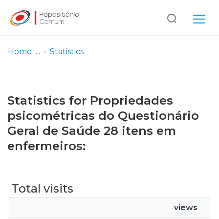
Log
(current)
In
Home
Statistics
Communities
& Collections
Statistics for Propriedades
Browse repository
psicométricas do Questionário
Geral de Saúde 28 itens em
Entities
enfermeiros:
Total visits
views