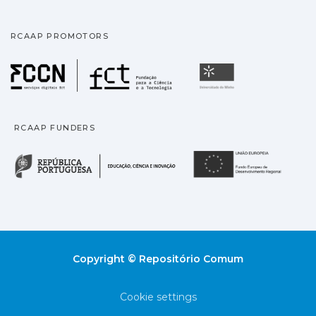
RCAAP PROMOTORS
Fundação para a Ciência
Universidade
RCAAP FUNDERS
República Portuguesa · M
União
Copyright © Repositório Comum
Cookie settings