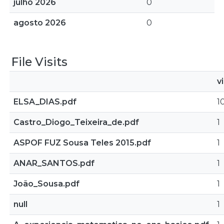
julho 2026
0
agosto 2026
0
File Visits
v
ELSA_DIAS.pdf
1
Castro_Diogo_Teixeira_de.pdf
1
ASPOF FUZ Sousa Teles 2015.pdf
1
ANAR_SANTOS.pdf
1
João_Sousa.pdf
1
null
1