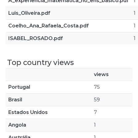
A_experiencia_matematica_no_ens_basico.pdf
1
Luis_Oliveira.pdf
1
Coelho_Ana_Rafaela_Costa.pdf
1
ISABEL_ROSADO.pdf
1
Top country views
views
Portugal
75
Brasil
59
Estados Unidos
7
Angola
1
Austrália
1