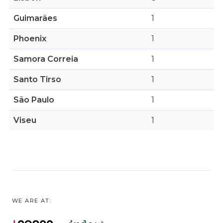
Guimarães
1
Phoenix
1
Samora Correia
1
Santo Tirso
1
São Paulo
1
Viseu
1
WE ARE AT: