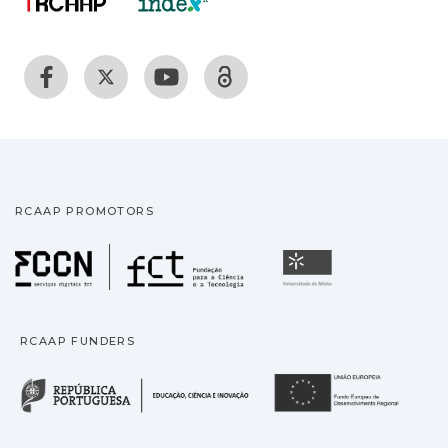
RCAAP PROMOTORS
Fundação para a Ciência
Universidade
RCAAP FUNDERS
República Portuguesa · M
União