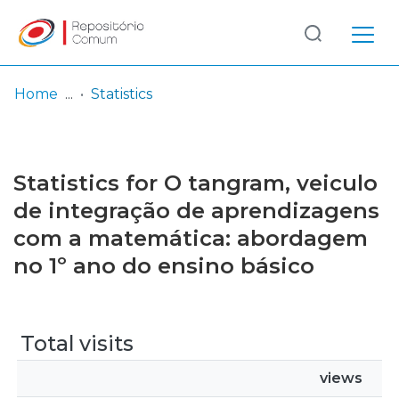
Log
(current)
In
Home
Statistics
Communities
& Collections
Statistics for O tangram, veiculo
Browse repository
de integração de aprendizagens
com a matemática: abordagem
Entities
no 1º ano do ensino básico
Total visits
views