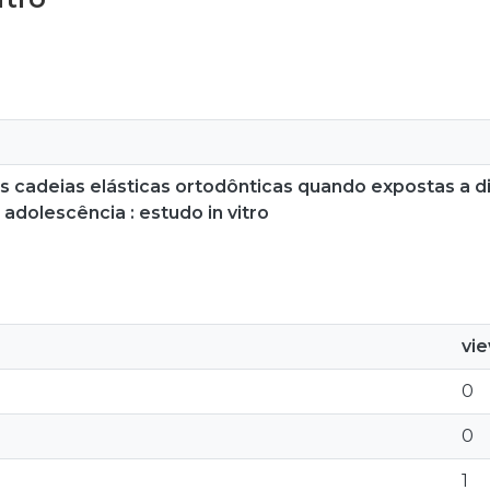
s cadeias elásticas ortodônticas quando expostas a d
dolescência : estudo in vitro
vi
0
0
1