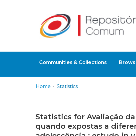
Communities & Collections
Browse
Home
Statistics
Statistics for Avaliação d
quando expostas a difere
adolescência : estudo in v