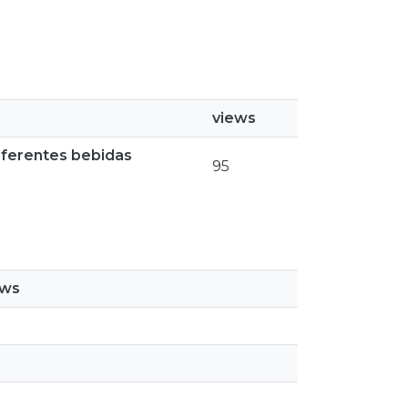
views
iferentes bebidas
95
ews